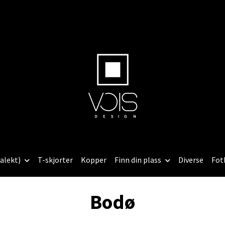
alekt)
T-skjorter
Kopper
Finn din plass
Diverse
Fot
Bodø