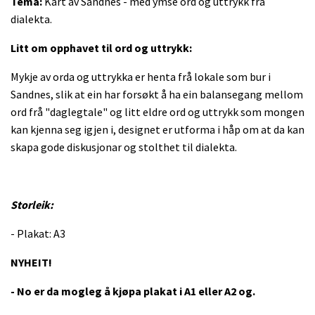
Tema:
Kart av Sandnes - med ymse ord og uttrykk frå
dialekta.
Litt om opphavet til ord og uttrykk:
Mykje av orda og uttrykka er henta frå lokale som bur i
Sandnes, slik at ein har forsøkt å ha ein balansegang mellom
ord frå "daglegtale" og litt eldre ord og uttrykk som mongen
kan kjenna seg igjen i, designet er utforma i håp om at da kan
skapa gode diskusjonar og stolthet til dialekta.
Storleik:
- Plakat: A3
NYHEIT!
- No er da mogleg å kjøpa plakat i A1 eller A2 og.