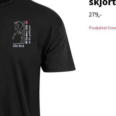
skjor
279,-
Produktet finne