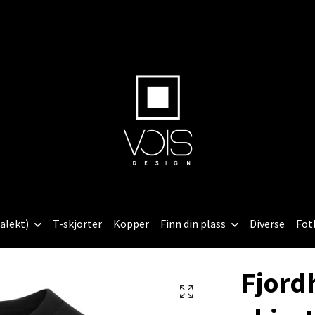
alekt)
T-skjorter
Kopper
Finn din plass
Diverse
Fot
Fjord