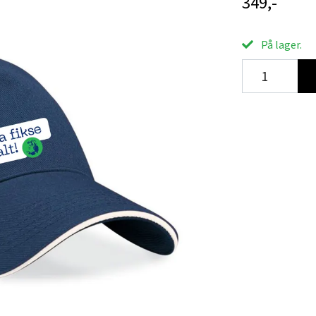
349,-
På lager.