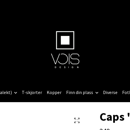
alekt)
T-skjorter
Kopper
Finn din plass
Diverse
Fot
Caps 